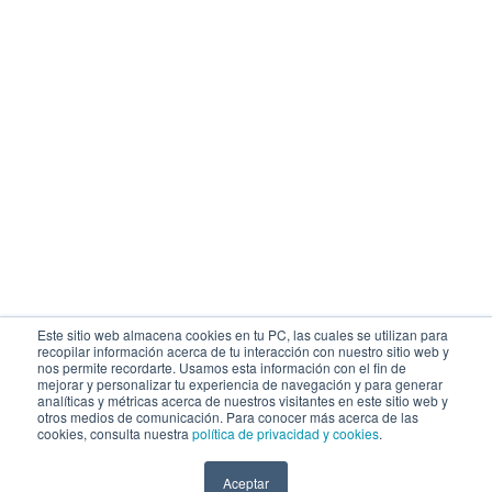
Todos los Derechos
Campus San
Reservado 2020 ©
Lázaro,
1er nivel
Universidad Católica
– Quinta
San Pablo – RUC:
Vivanco H-32
20327998413 | Términos
Urb. Campiña
y Condiciones Campus
Paisajista –
San Lázaro – Quinta
Arequipa, Perú
Vivanco s/n, Urb.
Teléfono:
+51
Campiña Paisajista,
(54) 605630
Arequipa
Anexo
391
Telf: +51 54 605630, +51
Email:
admision@ucsp.edu.pe
54 605600 anexo 200,
Horario de
300 ó 390 | Escríbenos
atención:
Lunes
a:
institucional@ucsp.edu.pe
a Viernes de
8:30 am a 06:30
Este sitio web almacena cookies en tu PC, las cuales se utilizan para
h
recopilar información acerca de tu interacción con nuestro sitio web y
nos permite recordarte. Usamos esta información con el fin de
mejorar y personalizar tu experiencia de navegación y para generar
analíticas y métricas acerca de nuestros visitantes en este sitio web y
otros medios de comunicación. Para conocer más acerca de las
cookies, consulta nuestra
política de privacidad y cookies
.
Aceptar