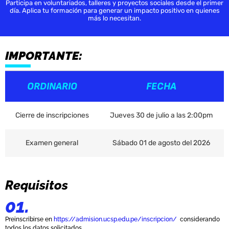
Participa en voluntariados, talleres y proyectos sociales desde el primer
día. Aplica tu formación para generar un impacto positivo en quienes
más lo necesitan.
IMPORTANTE:
ORDINARIO
FECHA
Cierre de inscripciones
Jueves 30 de julio a las 2:00pm
Examen general
Sábado 01 de agosto del 2026
Requisitos
01.
Preinscribirse en
https://admision.ucsp.edu.pe/inscripcion/
considerando
todos los datos solicitados.