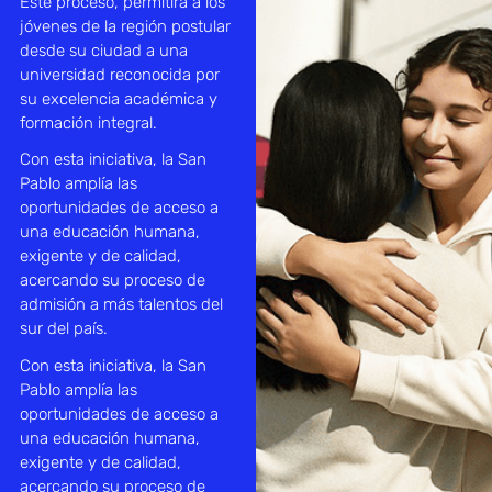
Este proceso, permitirá a los
jóvenes de la región postular
desde su ciudad a una
universidad reconocida por
su excelencia académica y
formación integral.
Con esta iniciativa, la San
Pablo amplía las
oportunidades de acceso a
una educación humana,
exigente y de calidad,
acercando su proceso de
admisión a más talentos del
sur del país.
Con esta iniciativa, la San
Pablo amplía las
oportunidades de acceso a
una educación humana,
exigente y de calidad,
acercando su proceso de