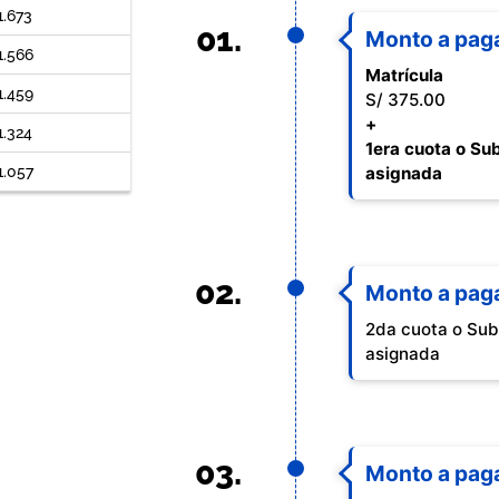
1.673
01.
Monto a pag
1.566
Matrícula
1.459
S/ 375.00
+
1.324
1era cuota o Su
1.057
asignada
02.
Monto a pag
2da cuota o Su
asignada
03.
Monto a pag