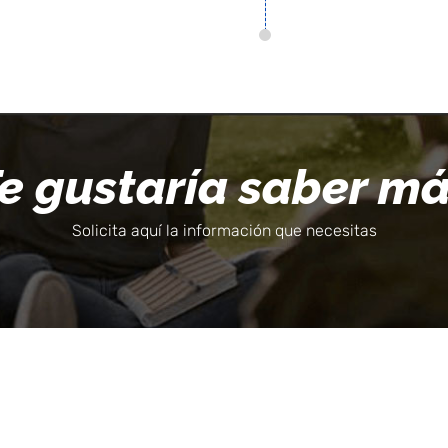
e gustaría saber m
Solicita aquí la información que necesitas
Todos los Derechos Reser
Campus San Lázaro,
1er
20327998413 | Términos y Con
nivel – Quinta Vivanco H-32
Ca
Urb. Campiña Paisajista –