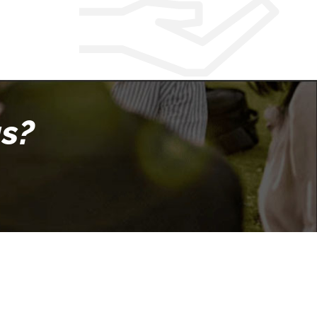
ás?
vado 2020 © Universidad Católica San Pablo – RUC:
diciones Campus San Lázaro – Quinta Vivanco s/n, Urb.
mpiña Paisajista, Arequipa