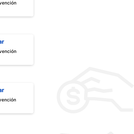
vención
ar
vención
ar
vención