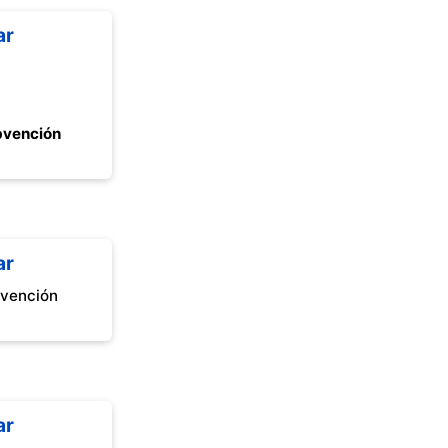
ar
bvención
ar
bvención
ar