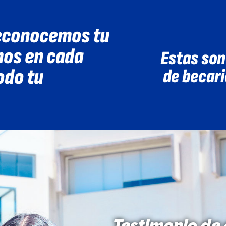
reconocemos tu
os en cada
Estas son
odo tu
de becari
Testimonio de