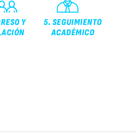
GRESO Y
5. SEGUIMIENTO
LACIÓN
ACADÉMICO
vado 2020 © Universidad Católica San Pablo – RUC:
diciones Campus San Lázaro – Quinta Vivanco s/n, Urb.
mpiña Paisajista, Arequipa
+51 54 605600 anexo 200, 300 ó 390 | Escríbenos
:
institucional@ucsp.edu.pe