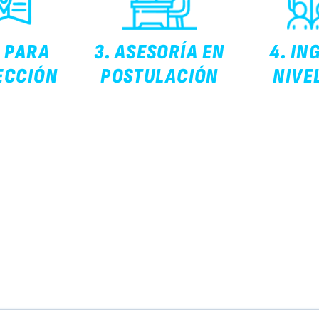
A PARA
3. ASESORÍA EN
4. IN
ECCIÓN
POSTULACIÓN
NIVE
Todos los Derechos Reser
Campus San Lázaro,
1er
20327998413 | Términos y Con
nivel – Quinta Vivanco H-32
Ca
Urb. Campiña Paisajista –
Telf: +51 54 605630, 
Arequipa, Perú
a
Teléfono:
+51 (54) 605630
Anexo
391
Email:
admision@ucsp.edu.pe
Horario de atención:
Lunes a