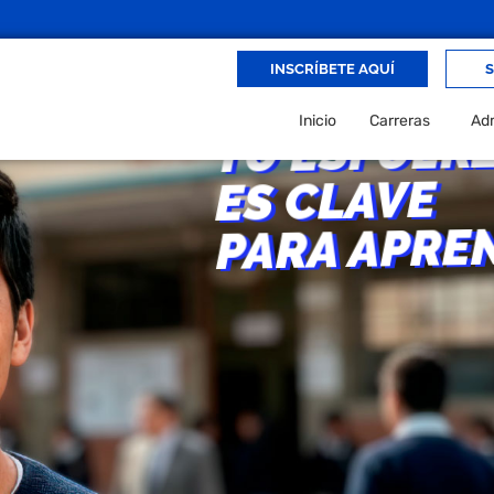
INSCRÍBETE AQUÍ
S
Inicio
Carreras
Adm
TU ESFUER
ES CLAVE
PARA APRE