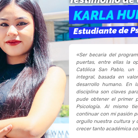
KARLA HU
Estudiante de Ps
«Ser becaria del progra
puertas, entre ellas la 
Católica San Pablo, un 
integral, basada en valo
desarrollo humano. En l
disciplina son claves par
pude obtener el primer 
Psicología. Al mismo ti
continuar con mi pasión po
orgullo nuestra cultura y
crecer tanto académica co