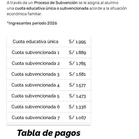
A través de un
Proceso de Subvención
se le asigna al alumno
una
cuota educativa única o subvencionada
acorde a la situación
económica familiar.
*
Ingresantes periodo 2026
Cuota educativa única
S/ 1.995
Cuota subvencionada 1
S/ 1.889
Cuota subvencionada 2
S/ 1.785
Cuota subvencionada 3
S/ 1.681
Cuota subvencionada 4
S/ 1.577
Cuota subvencionada 5
S/ 1.473
Cuota subvencionada 6
S/ 1.336
Cuota subvencionada 7
S/ 1.067
Tabla de pagos