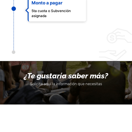
Monto a pagar
5ta cuota o Subvención
asignada
¿Te gustaría saber más?
Solicita aquí la información que necesitas
Todos los Derechos
Campus San
Reservado 2020 ©
Lázaro,
1er nivel
Universidad Católica
– Quinta