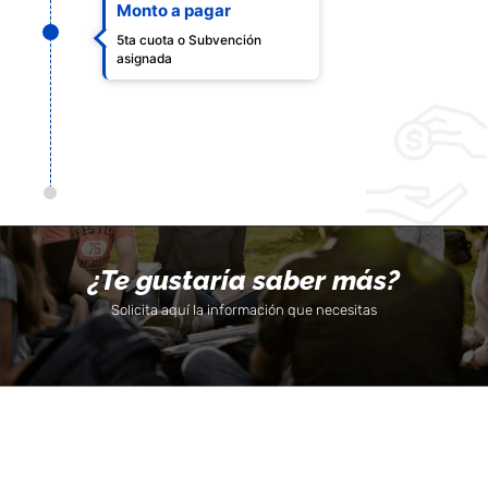
Monto a pagar
5ta cuota o Subvención
asignada
¿Te gustaría saber más?
Solicita aquí la información que necesitas
Todos los Derechos
Campus San
Reservado 2020 ©
Lázaro,
1er nivel
Universidad Católica
– Quinta