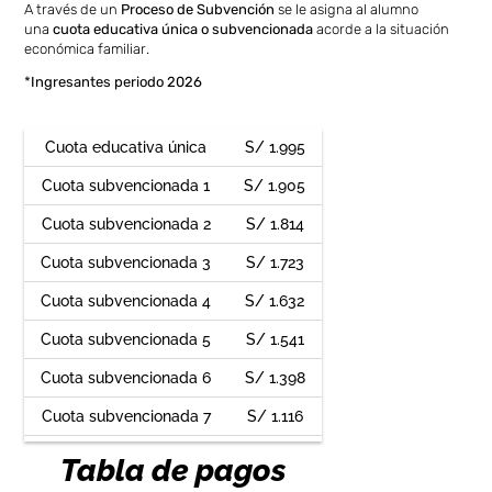
A través de un
Proceso de Subvención
se le asigna al alumno
una
cuota educativa única o subvencionada
acorde a la situación
económica familiar.
*
Ingresantes periodo 2026
Cuota educativa única
S/ 1.995
Cuota subvencionada 1
S/ 1.905
Cuota subvencionada 2
S/ 1.814
Cuota subvencionada 3
S/ 1.723
Cuota subvencionada 4
S/ 1.632
Cuota subvencionada 5
S/ 1.541
Cuota subvencionada 6
S/ 1.398
Cuota subvencionada 7
S/ 1.116
Tabla de pagos