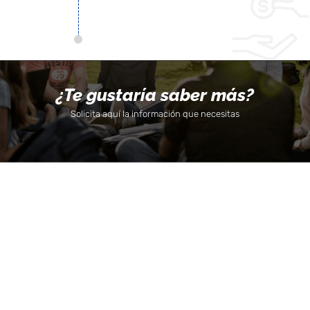
¿Te gustaría saber más?
Solicita aquí la información que necesitas
Todos los Derechos
Campus San
Reservado 2020 ©
Lázaro,
1er nivel
Universidad Católica
– Quinta
San Pablo – RUC:
Vivanco H-32
20327998413 | Términos
Urb. Campiña
y Condiciones Campus
Paisajista –
San Lázaro – Quinta
Arequipa, Perú
Vivanco s/n, Urb.
Teléfono:
+51
Campiña Paisajista,
(54) 605630
Arequipa
Anexo
391
Telf: +51 54 605630, +51